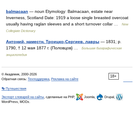
balmacaan
— noun Etymology: Balmacaan, estate near
Inverness, Scotland Date: 1919 a loose single breasted overcoat
usually having raglan sleeves and a short turnover collar …
New
Collegiate Dictionary
Антоний, наместн. Троицко-Сергиев. лавры
— 1831; р.
1790, † 12 мая 1877 г. {Половцов} …
Большая биографическая
энциклопедия
© Академик, 2000-2026
18+
Обратная связь:
Техподдержка
,
Реклама на сайте
👣 Путешествия
Экспорт словарей на сайты
, сделанные на PHP,
Joomla,
Drupal,
WordPress, MODx.