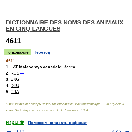
DICTIONNAIRE DES NOMS DES ANIMAUX
EN CINQ LANGUES
4611
Толкование
Перевод
4611
1.
LAT
Malacomys cansdalei
Ansell
2.
RUS
—
3.
ENG
—
4.
DEU
—
5.
FRA
—
Пятиязычный словарь названий животных. Млекопитающие. — М.: Русский
язык
.
Под общей редакцией акад. В. Е. Соколова
.
1984
.
Игры ⚽
Поможем написать реферат
4610
4612