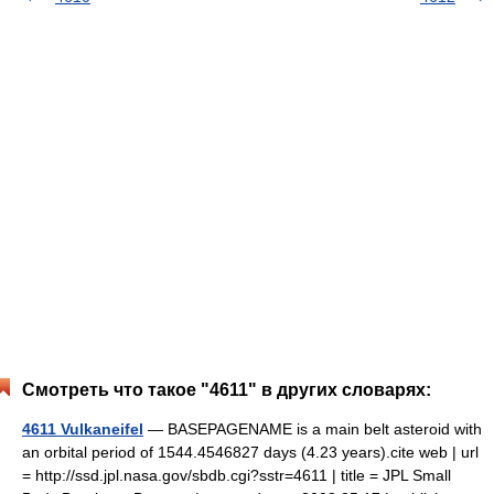
Смотреть что такое "4611" в других словарях:
4611 Vulkaneifel
— BASEPAGENAME is a main belt asteroid with
an orbital period of 1544.4546827 days (4.23 years).cite web | url
= http://ssd.jpl.nasa.gov/sbdb.cgi?sstr=4611 | title = JPL Small