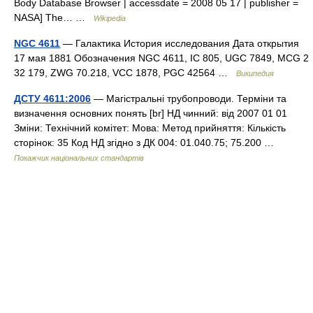
Body Database Browser | accessdate = 2008 05 17 | publisher =
NASA] The… …
Wikipedia
NGC 4611
— Галактика История исследования Дата открытия
17 мая 1881 Обозначения NGC 4611, IC 805, UGC 7849, MCG 2
32 179, ZWG 70.218, VCC 1878, PGC 42564 …
Википедия
ДСТУ 4611:2006
— Магістральні трубопроводи. Терміни та
визначення основних понять [br] НД чинний: від 2007 01 01
Зміни: Технічний комітет: Мова: Метод прийняття: Кількість
сторінок: 35 Код НД згідно з ДК 004: 01.040.75; 75.200 …
Покажчик національних стандартів